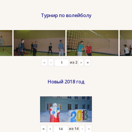
Турнир по волейболу
«
‹
из
2
›
»
Новый 2018 год
«
‹
из
14
›
»