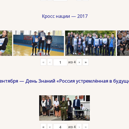
Кросс нации — 2017
«
‹
из
4
›
»
сентября — День Знаний «Россия устремлённая в будущ
«
‹
из
4
›
»