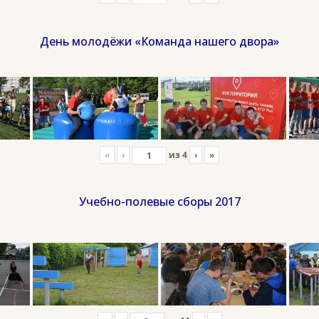
День молодёжи «Команда нашего двора»
«
‹
из
4
›
»
Учебно-полевые сборы 2017