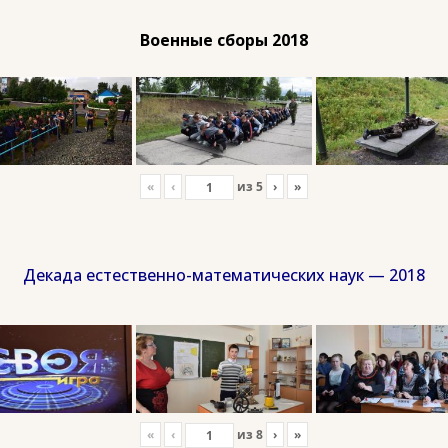
Военные сборы 2018
«
‹
из
5
›
»
Декада естественно-математических наук — 2018
«
‹
из
8
›
»