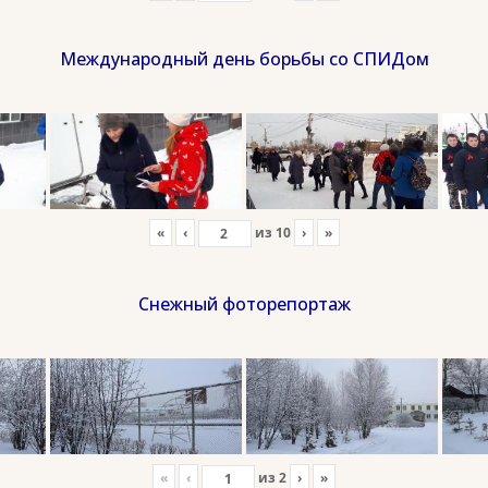
Международный день борьбы со СПИДом
«
‹
из
10
›
»
Снежный фоторепортаж
«
‹
из
2
›
»