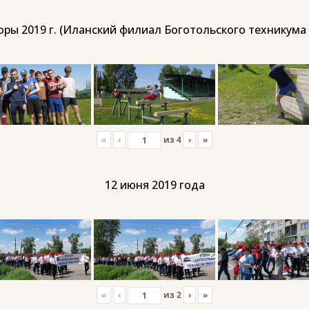
ры 2019 г. (Иланский филиал Боготольского техникума
«
‹
из
4
›
»
12 июня 2019 года
«
‹
из
2
›
»