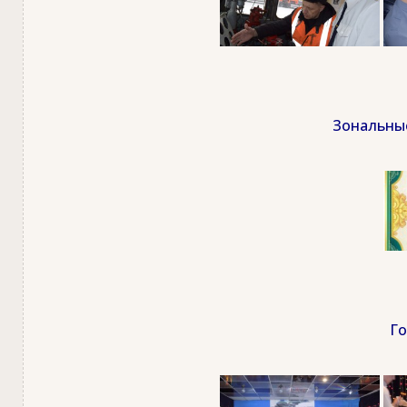
Зональные
Го