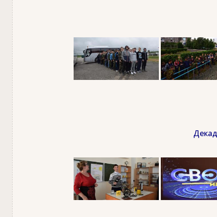
Декад