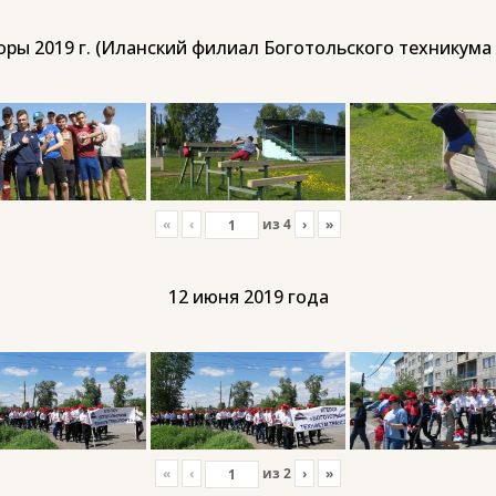
ры 2019 г. (Иланский филиал Боготольского техникума
«
‹
из
4
›
»
12 июня 2019 года
«
‹
из
2
›
»