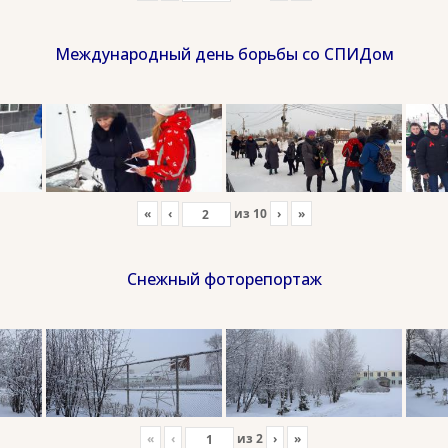
Международный день борьбы со СПИДом
«
‹
из
10
›
»
Снежный фоторепортаж
«
‹
из
2
›
»