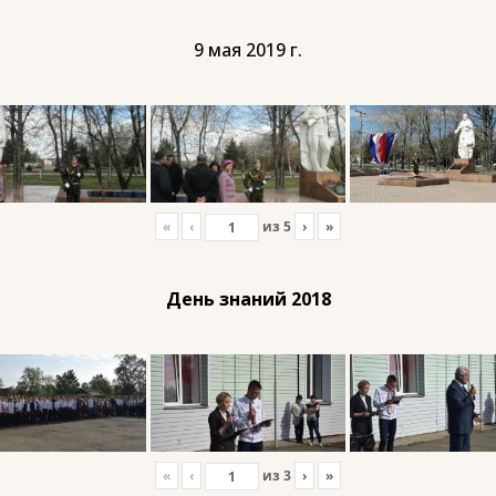
9 мая 2019 г.
«
‹
из
5
›
»
День знаний 2018
«
‹
из
3
›
»