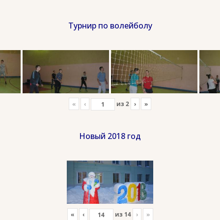
Турнир по волейболу
«
‹
из
2
›
»
Новый 2018 год
«
‹
из
14
›
»