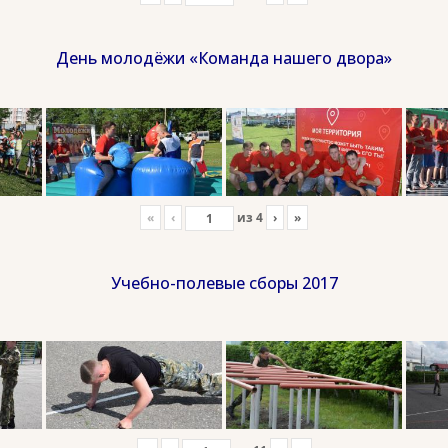
День молодёжи «Команда нашего двора»
«
‹
из
4
›
»
Учебно-полевые сборы 2017