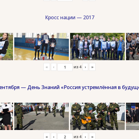
Кросс нации — 2017
«
‹
из
4
›
»
сентября — День Знаний «Россия устремлённая в будущ
«
‹
из
4
›
»