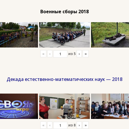
Военные сборы 2018
«
‹
из
5
›
»
Декада естественно-математических наук — 2018
«
‹
из
8
›
»