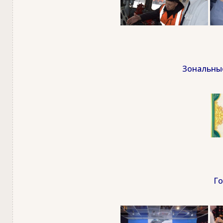
Зональные
Го