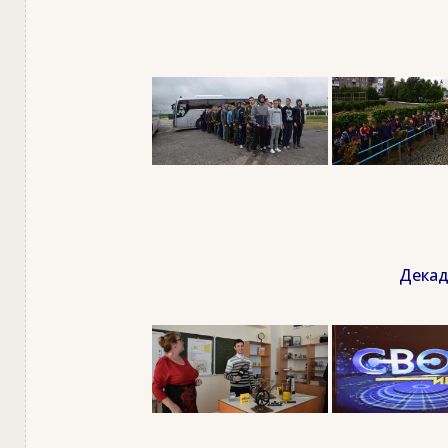
Декад