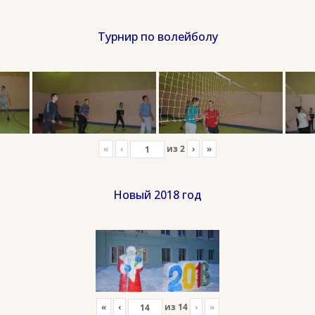
Турнир по волейболу
«
‹
из
2
›
»
Новый 2018 год
«
‹
из
14
›
»