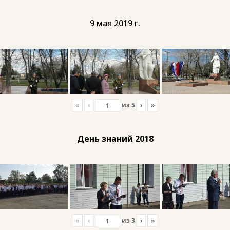
9 мая 2019 г.
«
‹
из
5
›
»
День знаний 2018
«
‹
из
3
›
»