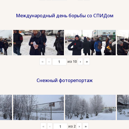
Международный день борьбы со СПИДом
«
‹
из
10
›
»
Снежный фоторепортаж
«
‹
из
2
›
»