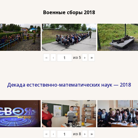
Военные сборы 2018
«
‹
из
5
›
»
Декада естественно-математических наук — 2018
«
‹
из
8
›
»