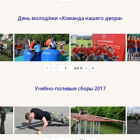
День молодёжи «Команда нашего двора»
«
‹
из
4
›
»
Учебно-полевые сборы 2017