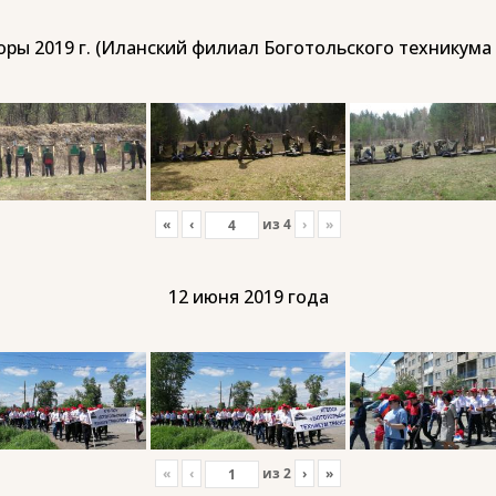
ры 2019 г. (Иланский филиал Боготольского техникума
«
‹
из
4
›
»
12 июня 2019 года
«
‹
из
2
›
»