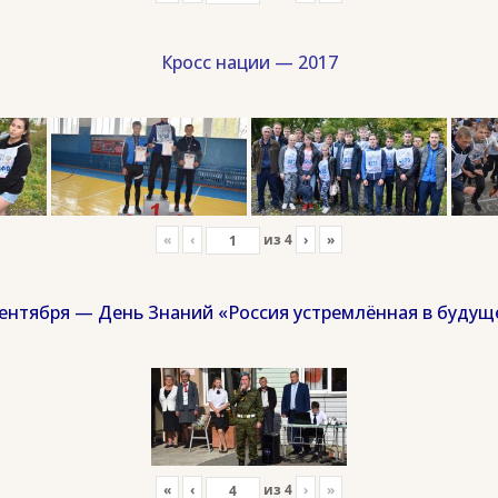
Кросс нации — 2017
«
‹
из
4
›
»
сентября — День Знаний «Россия устремлённая в будущ
«
‹
из
4
›
»