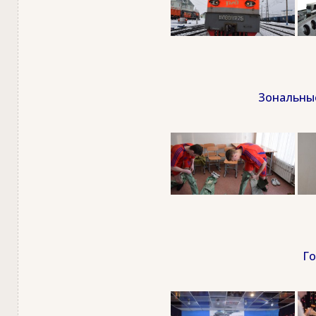
Зональные
Го