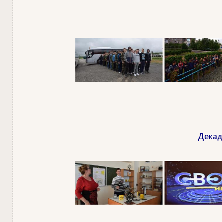
Декад