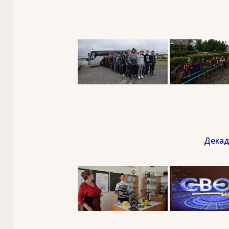
Декад