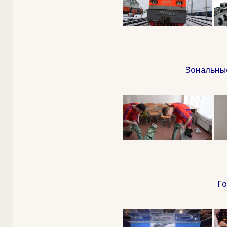
Зональные
Го