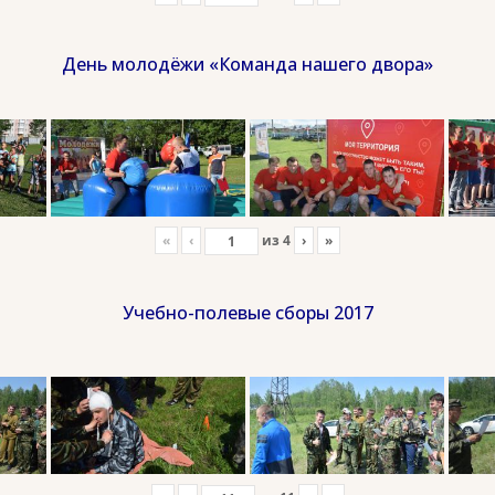
День молодёжи «Команда нашего двора»
«
‹
из
4
›
»
Учебно-полевые сборы 2017