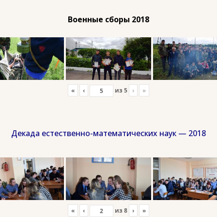
Военные сборы 2018
«
‹
из
5
›
»
Декада естественно-математических наук — 2018
«
‹
из
8
›
»