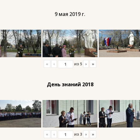
9 мая 2019 г.
«
‹
из
5
›
»
День знаний 2018
«
‹
из
3
›
»