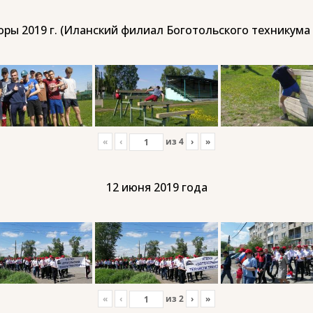
ры 2019 г. (Иланский филиал Боготольского техникума
«
‹
из
4
›
»
12 июня 2019 года
«
‹
из
2
›
»