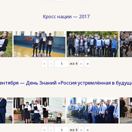
Кросс нации — 2017
«
‹
из
4
›
»
сентября — День Знаний «Россия устремлённая в будущ
«
‹
из
4
›
»