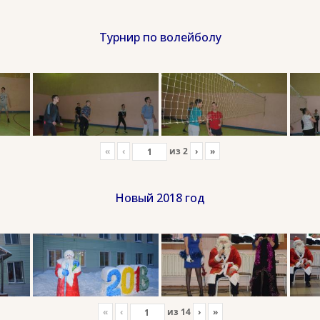
Турнир по волейболу
«
‹
из
2
›
»
Новый 2018 год
«
‹
из
14
›
»