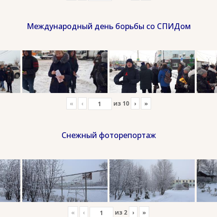
Международный день борьбы со СПИДом
«
‹
из
10
›
»
Снежный фоторепортаж
«
‹
из
2
›
»