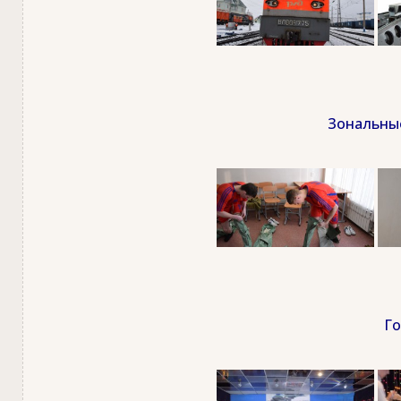
Зональные
Го