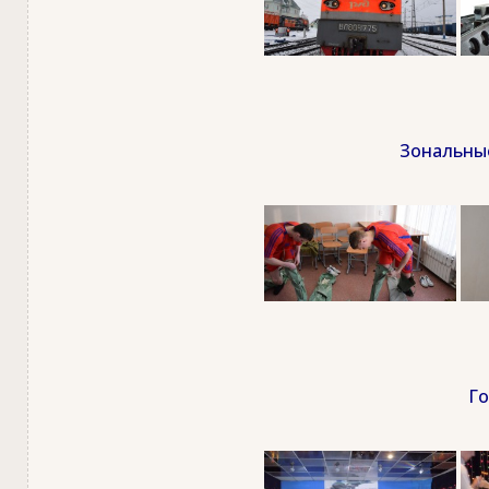
Зональные
Го