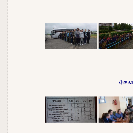
Декад