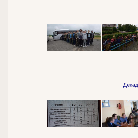
Декад