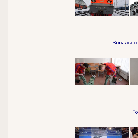
Зональные
Го