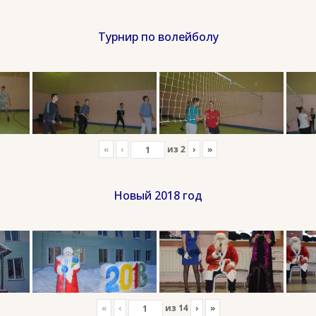
Турнир по волейболу
«
‹
из
2
›
»
Новый 2018 год
«
‹
из
14
›
»