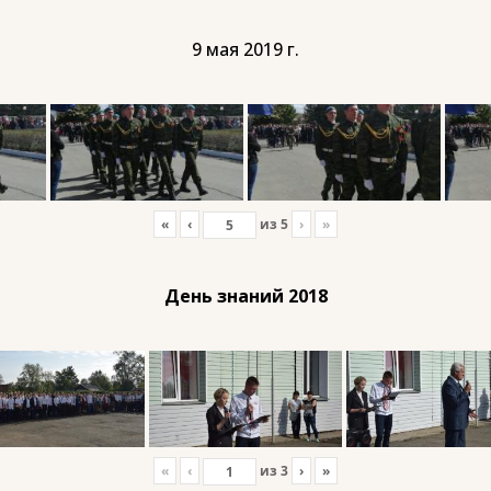
9 мая 2019 г.
«
‹
из
5
›
»
День знаний 2018
«
‹
из
3
›
»