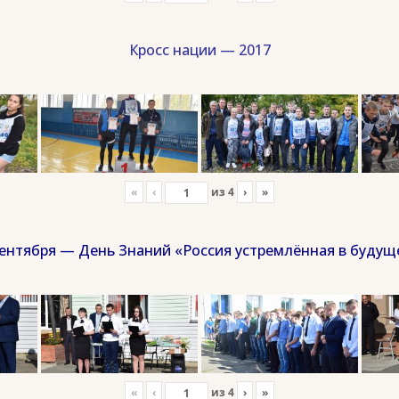
Кросс нации — 2017
«
‹
из
4
›
»
сентября — День Знаний «Россия устремлённая в будущ
«
‹
из
4
›
»