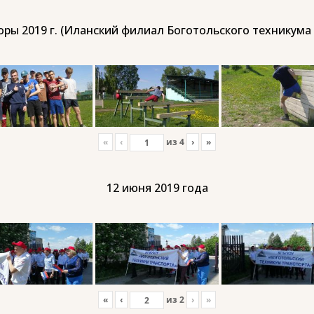
ры 2019 г. (Иланский филиал Боготольского техникума
«
‹
из
4
›
»
12 июня 2019 года
«
‹
из
2
›
»