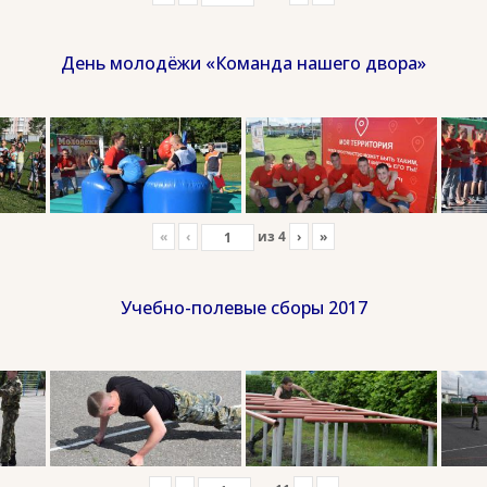
День молодёжи «Команда нашего двора»
«
‹
из
4
›
»
Учебно-полевые сборы 2017