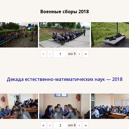
Военные сборы 2018
«
‹
из
5
›
»
Декада естественно-математических наук — 2018
«
‹
из
8
›
»