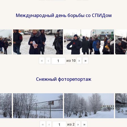
Международный день борьбы со СПИДом
«
‹
из
10
›
»
Снежный фоторепортаж
«
‹
из
2
›
»