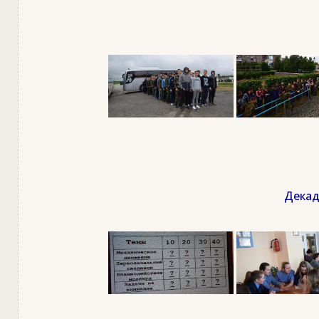
Декад