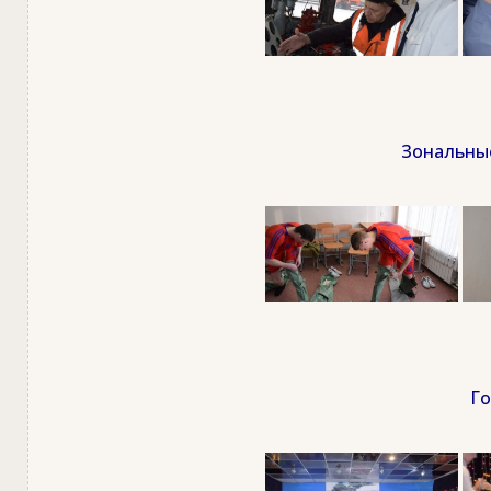
Зональные
Го