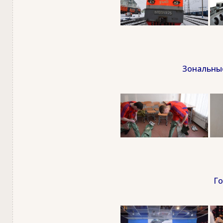
Зональные
Го