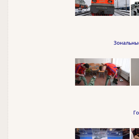
Зональные
Го