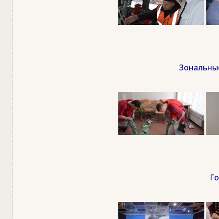
Зональные
Го