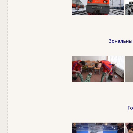
Зональные
Го