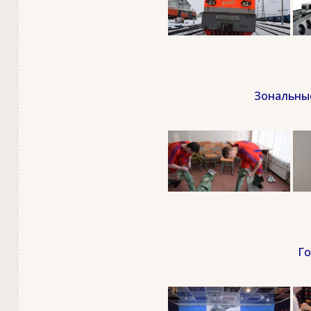
Зональные
Го