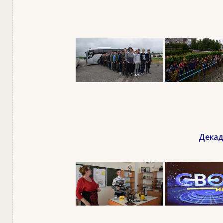
Декад