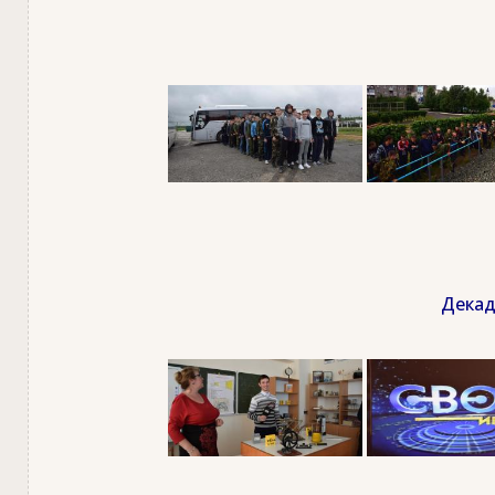
Декад