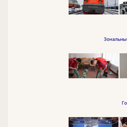
Зональные
Го