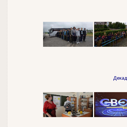
Декад