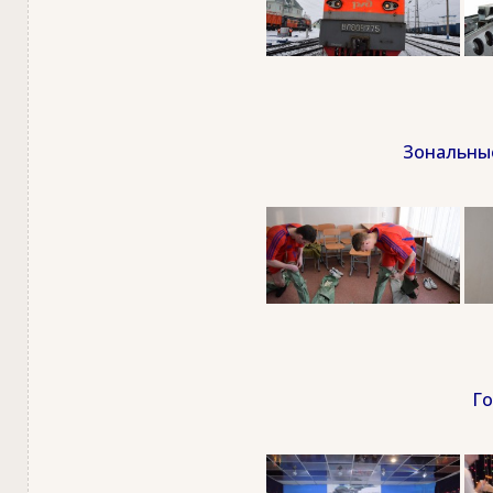
Зональные
Го