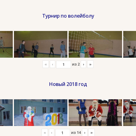
Турнир по волейболу
«
‹
из
2
›
»
Новый 2018 год
«
‹
из
14
›
»