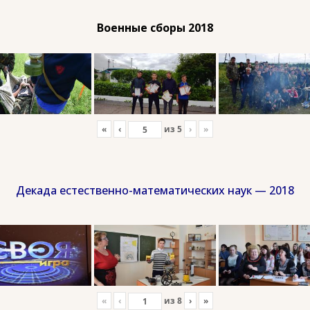
Военные сборы 2018
«
‹
из
5
›
»
Декада естественно-математических наук — 2018
«
‹
из
8
›
»