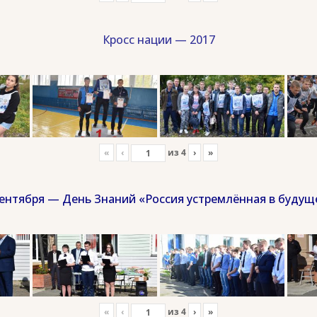
Кросс нации — 2017
«
‹
из
4
›
»
сентября — День Знаний «Россия устремлённая в будущ
«
‹
из
4
›
»