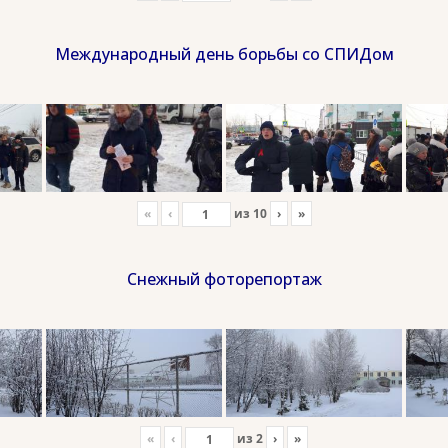
Международный день борьбы со СПИДом
«
‹
из
10
›
»
Снежный фоторепортаж
«
‹
из
2
›
»