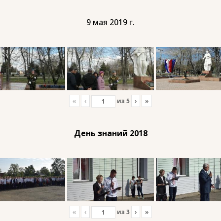
9 мая 2019 г.
«
‹
из
5
›
»
День знаний 2018
«
‹
из
3
›
»