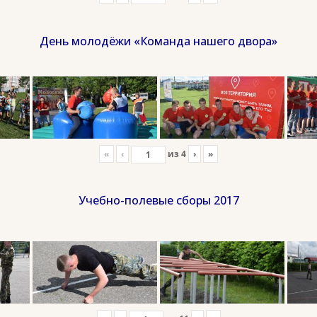
День молодёжи «Команда нашего двора»
«
‹
из
4
›
»
Учебно-полевые сборы 2017