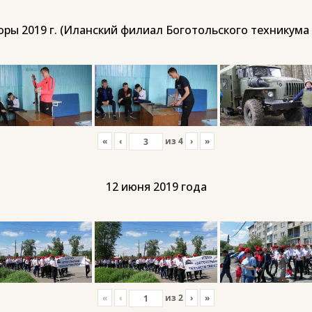
ры 2019 г. (Иланский филиал Боготольского техникума
«
‹
из
4
›
»
12 июня 2019 года
«
‹
из
2
›
»