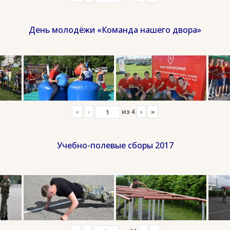
День молодёжи «Команда нашего двора»
«
‹
из
4
›
»
Учебно-полевые сборы 2017