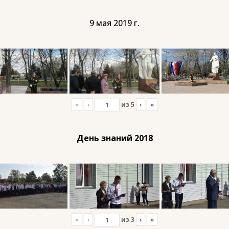
9 мая 2019 г.
«
‹
из
5
›
»
День знаний 2018
«
‹
из
3
›
»