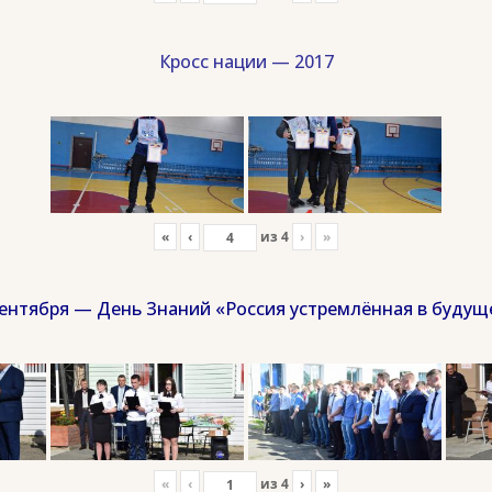
Кросс нации — 2017
«
‹
из
4
›
»
сентября — День Знаний «Россия устремлённая в будущ
«
‹
из
4
›
»