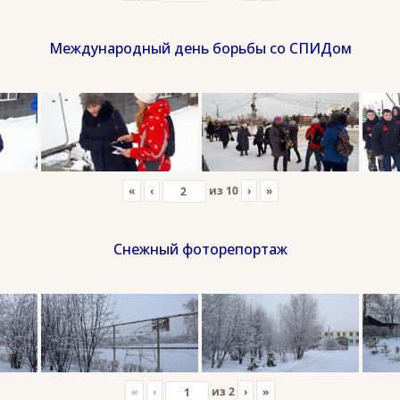
Международный день борьбы со СПИДом
«
‹
из
10
›
»
Снежный фоторепортаж
«
‹
из
2
›
»