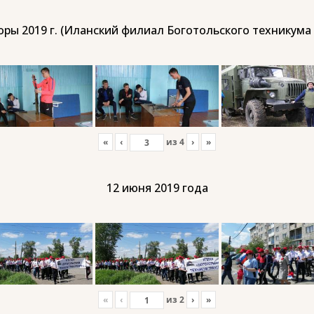
ры 2019 г. (Иланский филиал Боготольского техникума
«
‹
из
4
›
»
12 июня 2019 года
«
‹
из
2
›
»