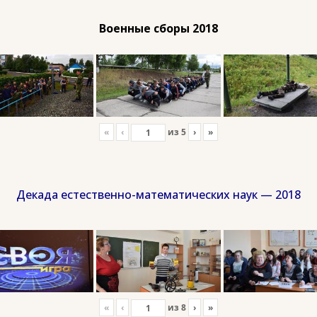
Военные сборы 2018
«
‹
из
5
›
»
Декада естественно-математических наук — 2018
«
‹
из
8
›
»