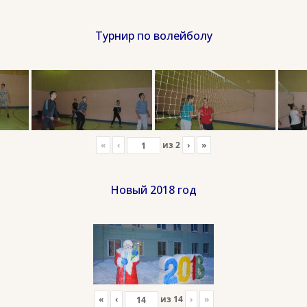
Турнир по волейболу
«
‹
из
2
›
»
Новый 2018 год
«
‹
из
14
›
»