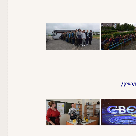
Декад