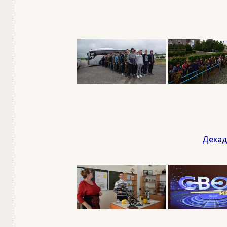
Декад