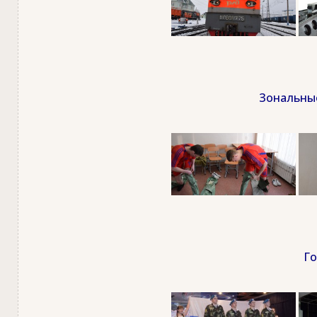
Зональные
Го