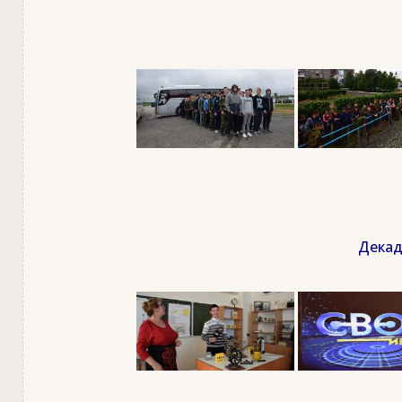
Декад