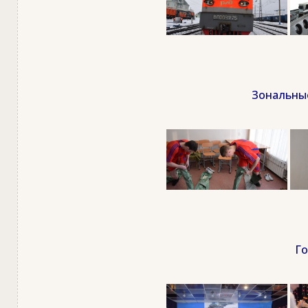
Зональные
Го