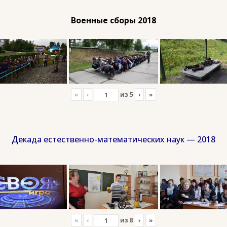
Военные сборы 2018
«
‹
из
5
›
»
Декада естественно-математических наук — 2018
«
‹
из
8
›
»