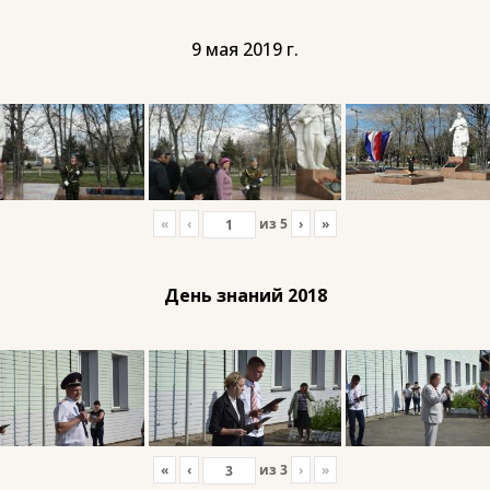
9 мая 2019 г.
«
‹
из
5
›
»
День знаний 2018
«
‹
из
3
›
»