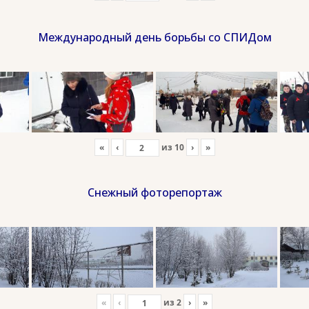
Международный день борьбы со СПИДом
«
‹
из
10
›
»
Снежный фоторепортаж
«
‹
из
2
›
»