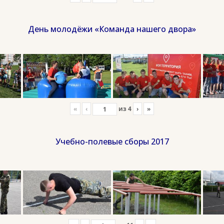
День молодёжи «Команда нашего двора»
«
‹
из
4
›
»
Учебно-полевые сборы 2017