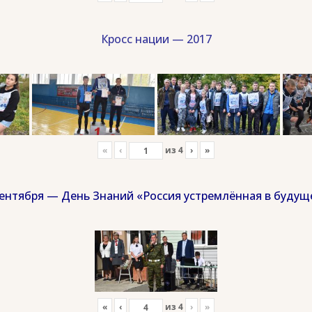
Кросс нации — 2017
«
‹
из
4
›
»
сентября — День Знаний «Россия устремлённая в будущ
«
‹
из
4
›
»