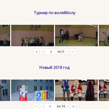
Турнир по волейболу
«
‹
из
2
›
»
Новый 2018 год
«
‹
из
14
›
»