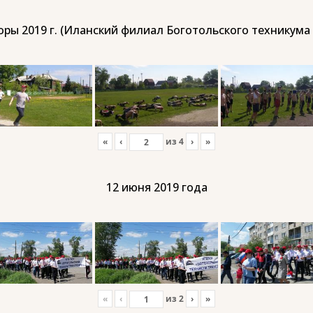
ры 2019 г. (Иланский филиал Боготольского техникума
«
‹
из
4
›
»
12 июня 2019 года
«
‹
из
2
›
»