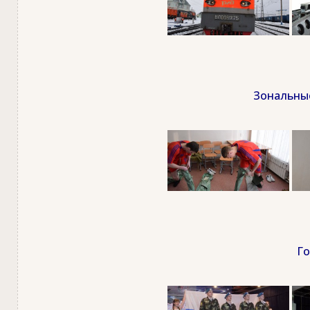
Зональные
Го