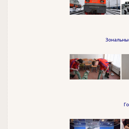
Зональные
Го