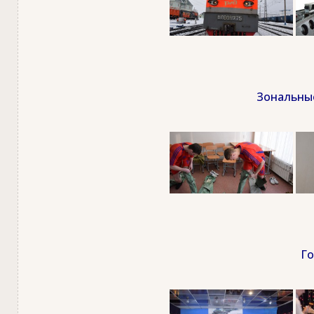
Зональные
Го